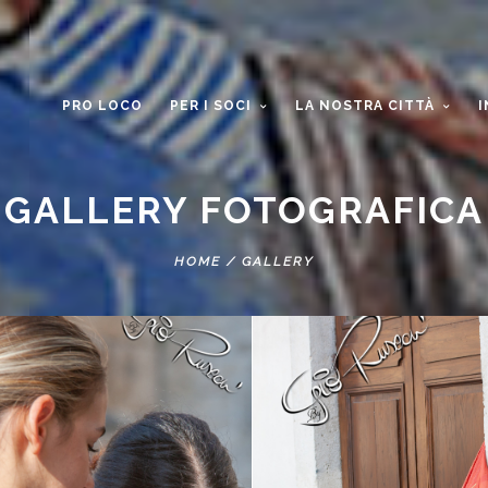
PRO LOCO
PER I SOCI
LA NOSTRA CITTÀ
I
GALLERY FOTOGRAFICA
ENTALE 2023
PALIO 2023
ANTICHI SAPORI ANAGNINI 2023
HOME
/
GALLERY