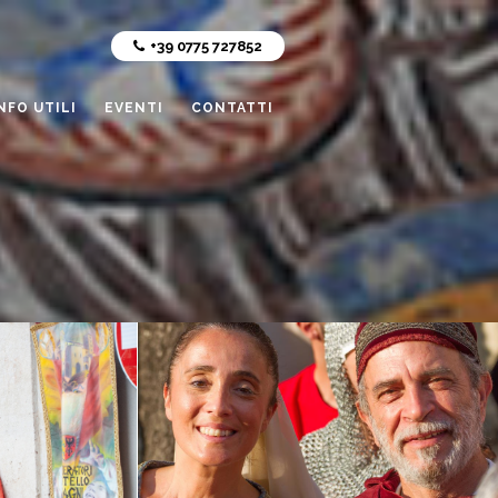
+39 0775 727852
NFO UTILI
EVENTI
CONTATTI